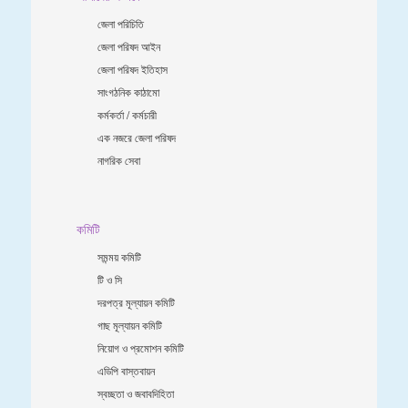
জেলা পরিচিতি
জেলা পরিষদ আইন
জেলা পরিষদ ইতিহাস
সাংগঠনিক কাঠামো
কর্মকর্তা / কর্মচারী
এক নজরে জেলা পরিষদ
নাগরিক সেবা
কমিটি
সমন্ময় কমিটি
টি ও সি
দরপত্র মূল্যায়ন কমিটি
গাছ মূল্যায়ন কমিটি
নিয়োগ ও প্রমোশন কমিটি
এডিপি বাস্তবায়ন
স্বচ্ছতা ও জবাবদিহিতা