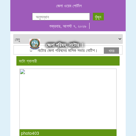
জেলা ওয়েব পোর্টাল
শুক্রবার, আগস্ট ৭, ২০২৬
জেলা পরিষদ, নাটোর ।
নাটোর জেলা পরিষদের মাসিক সভার নোটিশ।
ঠিকাদারী তালিকাভু
খবর
ফটো গ্যালারী
photo403