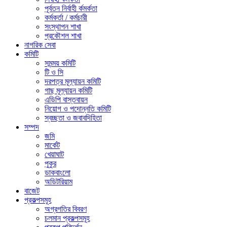
পূর্বতন নির্বাহী র্কমর্কতা
কর্মকর্তা / কর্মচারী
সংস্থাপন শাখা
প্রকৌশল শাখা
নাগরিক সেবা
কমিটি
সমন্ময় কমিটি
টি ও সি
দরপত্র মূল্যায়ন কমিটি
গাছ মূল্যায়ন কমিটি
এডিপি বাস্তবায়ন
নিয়োগ ও পদোন্নতি কমিটি
স্বচ্ছতা ও জবাবদিহিতা
সম্পদ
জমি
মার্কেট
খেয়াঘাট
পুকুর
ডাকবাংলো
অডিটরিয়াম
বাজেট
প্রকল্পসমূহ
অগ্রগতির বিবরণ
চলমান প্রকল্পসমূহ