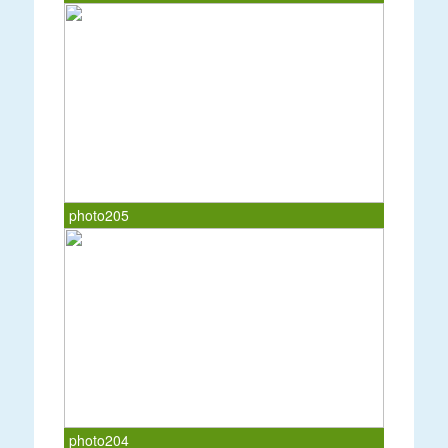
photo205
photo204