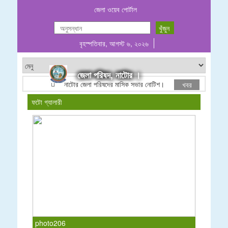
জেলা ওয়েব পোর্টাল
বৃহস্পতিবার, আগস্ট ৬, ২০২৬
জেলা পরিষদ, নাটোর ।
নাটোর জেলা পরিষদের মাসিক সভার নোটিশ।
ঠিকাদারী তালিকাভু
খবর
ফটো গ্যালারী
photo206