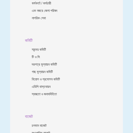
কর্মকর্তা / কর্মচারী
এক নজরে জেলা পরিষদ
নাগরিক সেবা
কমিটি
সমন্ময় কমিটি
টি ও সি
দরপত্র মূল্যায়ন কমিটি
গাছ মূল্যায়ন কমিটি
নিয়োগ ও প্রমোশন কমিটি
এডিপি বাস্তবায়ন
স্বচ্ছতা ও জবাবদিহিতা
বাজেট
চলমান বাজেট
সংশোধিত বাজেট