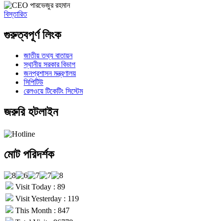
পারভেজুর রহমান
বিস্তারিত
গুরুত্বপূর্ণ লিংক
জাতীয় তথ্য বাতায়ন
স্থানীয় সরকার বিভাগ
জনপ্রশাসন মন্ত্রণালয়
সিপিটিউ
রেলওয়ে টিকেটিং সিস্টেম
জরুরি হটলাইন
মোট পরিদর্শক
Visit Today : 89
Visit Yesterday : 119
This Month : 847