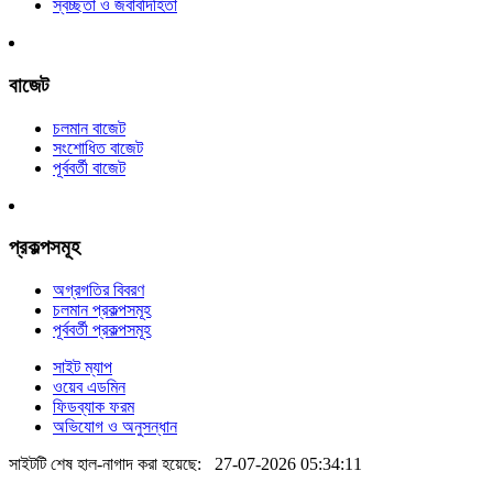
স্বচ্ছতা ও জবাবদিহিতা
বাজেট
চলমান বাজেট
সংশোধিত বাজেট
পূর্ববর্তী বাজেট
প্রকল্পসমূহ
অগ্রগতির বিবরণ
চলমান প্রকল্পসমূহ
পূর্ববর্তী প্রকল্পসমূহ
সাইট ম্যাপ
ওয়েব এডমিন
ফিডব্যাক ফরম
অভিযোগ ও অনুসন্ধান
সাইটটি শেষ হাল-নাগাদ করা হয়েছে:
27-07-2026 05:34:11