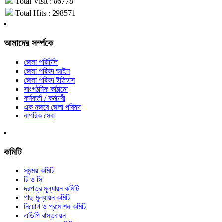
Total Visit : 86778
Total Hits : 298571
আমাদের সর্ম্পকে
জেলা পরিচিতি
জেলা পরিষদ আইন
জেলা পরিষদ ইতিহাস
সাংগঠনিক কাঠামো
কর্মকর্তা / কর্মচারী
এক নজরে জেলা পরিষদ
নাগরিক সেবা
কমিটি
সমন্ময় কমিটি
টি ও সি
দরপত্র মূল্যায়ন কমিটি
গাছ মূল্যায়ন কমিটি
নিয়োগ ও প্রমোশন কমিটি
এডিপি বাস্তবায়ন