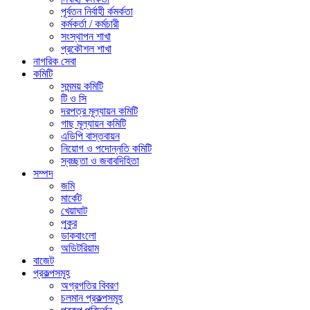
পূর্বতন নির্বাহী র্কমর্কতা
কর্মকর্তা / কর্মচারী
সংস্থাপন শাখা
প্রকৌশল শাখা
নাগরিক সেবা
কমিটি
সমন্ময় কমিটি
টি ও সি
দরপত্র মূল্যায়ন কমিটি
গাছ মূল্যায়ন কমিটি
এডিপি বাস্তবায়ন
নিয়োগ ও পদোন্নতি কমিটি
স্বচ্ছতা ও জবাবদিহিতা
সম্পদ
জমি
মার্কেট
খেয়াঘাট
পুকুর
ডাকবাংলো
অডিটরিয়াম
বাজেট
প্রকল্পসমূহ
অগ্রগতির বিবরণ
চলমান প্রকল্পসমূহ