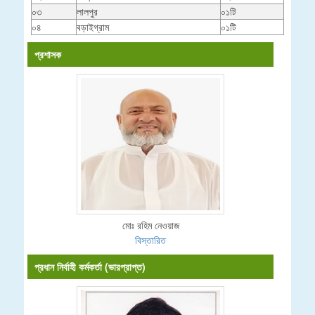
০৩
লালপুর
০১টি
০৪
বড়াইগ্রাম
০১টি
প্রশাসক
মোঃ রহিম নেওয়াজ
বিস্তারিত
প্রধান নির্বাহী কর্মকর্তা (ভারপ্রাপ্ত)