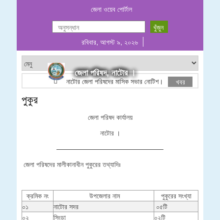
জেলা ওয়েব পোর্টাল
রবিবার, আগস্ট ৯, ২০২৬
জেলা পরিষদ, নাটোর ।
নাটোর জেলা পরিষদের মাসিক সভার নোটিশ।
ঠিকাদারী তালিক
খবর
পুকুর
জেলা পরিষদ কার্যালয়
নাটোর ।
———————————————–
জেলা পরিষদের মালীকানাধীন পুকুরের তথ্যাদিঃ
ক্রমিক নং
উপজেলার নাম
পুকুরের সংখ্যা
০১
নাটোর সদর
০৫টি
০২
সিংড়া
০২টি