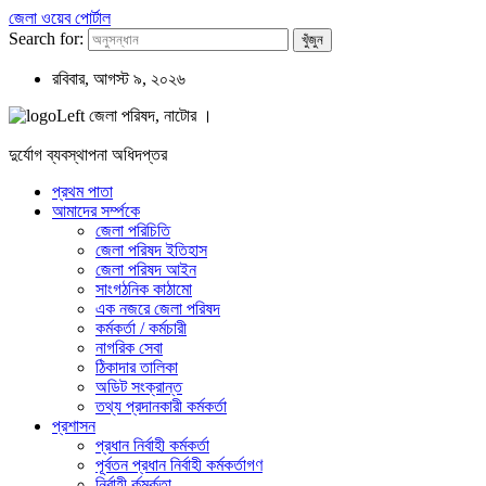
জেলা ওয়েব পোর্টাল
Search for:
রবিবার, আগস্ট ৯, ২০২৬
জেলা পরিষদ, নাটোর ।
দুর্যোগ ব্যবস্থাপনা অধিদপ্তর
প্রথম পাতা
আমাদের সর্ম্পকে
জেলা পরিচিতি
জেলা পরিষদ ইতিহাস
জেলা পরিষদ আইন
সাংগঠনিক কাঠামো
এক নজরে জেলা পরিষদ
কর্মকর্তা / কর্মচারী
নাগরিক সেবা
ঠিকাদার তালিকা
অডিট সংক্রান্ত
তথ্য প্রদানকারী কর্মকর্তা
প্রশাসন
প্রধান নির্বাহী কর্মকর্তা
পূর্বতন প্রধান নির্বাহী কর্মকর্তাগণ
নির্বাহী র্কমর্কতা