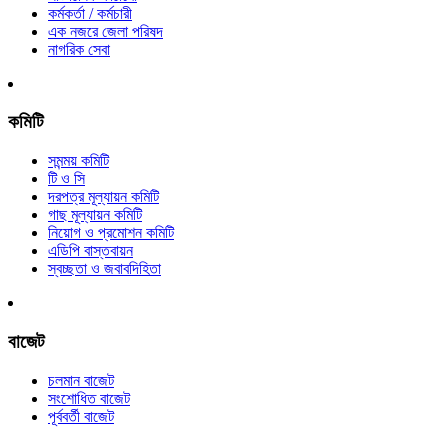
কর্মকর্তা / কর্মচারী
এক নজরে জেলা পরিষদ
নাগরিক সেবা
কমিটি
সমন্ময় কমিটি
টি ও সি
দরপত্র মূল্যায়ন কমিটি
গাছ মূল্যায়ন কমিটি
নিয়োগ ও প্রমোশন কমিটি
এডিপি বাস্তবায়ন
স্বচ্ছতা ও জবাবদিহিতা
বাজেট
চলমান বাজেট
সংশোধিত বাজেট
পূর্ববর্তী বাজেট