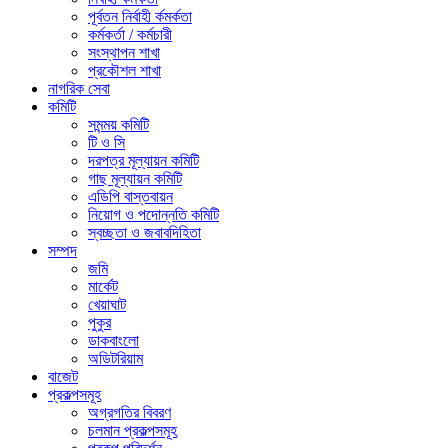
পূর্বতন নির্বাহী র্কমর্কতা
কর্মকর্তা / কর্মচারী
সংস্থাপন শাখা
প্রকৌশল শাখা
নাগরিক সেবা
কমিটি
সমন্ময় কমিটি
টি ও সি
দরপত্র মূল্যায়ন কমিটি
গাছ মূল্যায়ন কমিটি
এডিপি বাস্তবায়ন
নিয়োগ ও পদোন্নতি কমিটি
স্বচ্ছতা ও জবাবদিহিতা
সম্পদ
জমি
মার্কেট
খেয়াঘাট
পুকুর
ডাকবাংলো
অডিটরিয়াম
বাজেট
প্রকল্পসমূহ
অগ্রগতির বিবরণ
চলমান প্রকল্পসমূহ