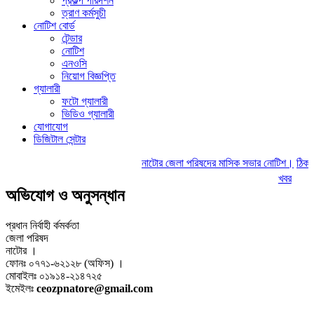
প্রকল্প পরিদর্শন
ত্রাণ কর্মসুচী
নোটিশ বোর্ড
টেন্ডার
নোটিশ
এনওসি
নিয়োগ বিজ্ঞপ্তি
গ্যালারী
ফটো গ্যালারী
ভিডিও গ্যালারী
যোগাযোগ
ডিজিটাল সেন্টার
নাটোর জেলা পরিষদের মাসিক সভার নোটিশ।
ঠিকাদার
খবর
অভিযোগ ও অনুসন্ধান
প্রধান নির্বাহী র্কমর্কতা
জেলা পরিষদ
নাটোর ।
ফোনঃ ০৭৭১-৬২১২৮ (অফিস) ।
মোবাইলঃ ০১৯১৪-২১৪৭২৫
ইমেইলঃ
ceozpnatore@gmail.com