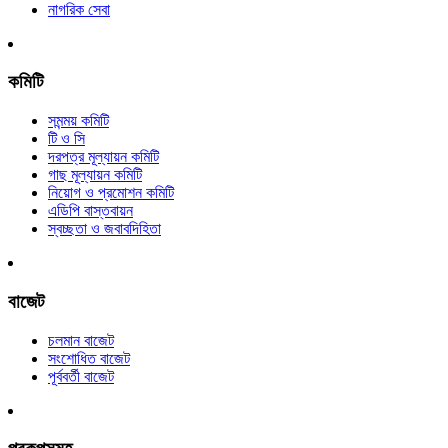
নাগরিক সেবা
কমিটি
সমন্ময় কমিটি
টি ও সি
দরপত্র মূল্যায়ন কমিটি
গাছ মূল্যায়ন কমিটি
নিয়োগ ও প্রমোশন কমিটি
এডিপি বাস্তবায়ন
স্বচ্ছতা ও জবাবদিহিতা
বাজেট
চলমান বাজেট
সংশোধিত বাজেট
পূর্ববর্তী বাজেট