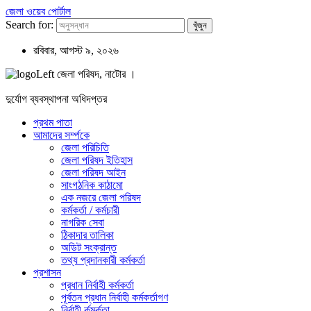
জেলা ওয়েব পোর্টাল
Search for:
রবিবার, আগস্ট ৯, ২০২৬
জেলা পরিষদ, নাটোর ।
দুর্যোগ ব্যবস্থাপনা অধিদপ্তর
প্রথম পাতা
আমাদের সর্ম্পকে
জেলা পরিচিতি
জেলা পরিষদ ইতিহাস
জেলা পরিষদ আইন
সাংগঠনিক কাঠামো
এক নজরে জেলা পরিষদ
কর্মকর্তা / কর্মচারী
নাগরিক সেবা
ঠিকাদার তালিকা
অডিট সংক্রান্ত
তথ্য প্রদানকারী কর্মকর্তা
প্রশাসন
প্রধান নির্বাহী কর্মকর্তা
পূর্বতন প্রধান নির্বাহী কর্মকর্তাগণ
নির্বাহী র্কমর্কতা