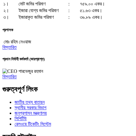
১।
মোট জমির পরিমাণ
:
৭৫৯.০০ একর।
২।
ইজারা যোগ্য জমির পরিমাণ
:
৫১.৬৩ একর।
৩।
ইজারাকৃত জমির পরিমাণ
:
৩৬.৮৯ একর।
প্রশাসক
মোঃ রহিম নেওয়াজ
বিস্তারিত
প্রধান নির্বাহী কর্মকর্তা (ভারপ্রাপ্ত)
পারভেজুর রহমান
বিস্তারিত
গুরুত্বপূর্ণ লিংক
জাতীয় তথ্য বাতায়ন
স্থানীয় সরকার বিভাগ
জনপ্রশাসন মন্ত্রণালয়
সিপিটিউ
রেলওয়ে টিকেটিং সিস্টেম