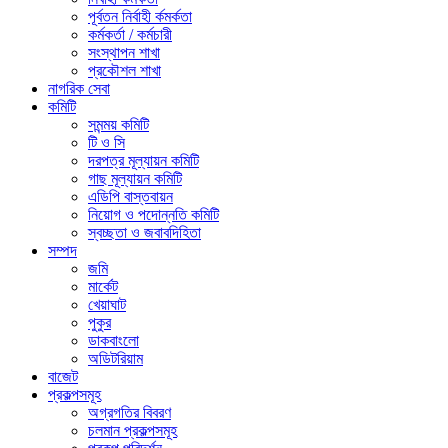
পূর্বতন নির্বাহী র্কমর্কতা
কর্মকর্তা / কর্মচারী
সংস্থাপন শাখা
প্রকৌশল শাখা
নাগরিক সেবা
কমিটি
সমন্ময় কমিটি
টি ও সি
দরপত্র মূল্যায়ন কমিটি
গাছ মূল্যায়ন কমিটি
এডিপি বাস্তবায়ন
নিয়োগ ও পদোন্নতি কমিটি
স্বচ্ছতা ও জবাবদিহিতা
সম্পদ
জমি
মার্কেট
খেয়াঘাট
পুকুর
ডাকবাংলো
অডিটরিয়াম
বাজেট
প্রকল্পসমূহ
অগ্রগতির বিবরণ
চলমান প্রকল্পসমূহ