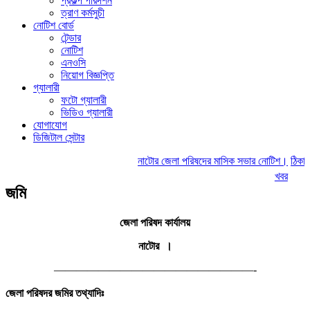
প্রকল্প পরিদর্শন
ত্রাণ কর্মসুচী
নোটিশ বোর্ড
টেন্ডার
নোটিশ
এনওসি
নিয়োগ বিজ্ঞপ্তি
গ্যালারী
ফটো গ্যালারী
ভিডিও গ্যালারী
যোগাযোগ
ডিজিটাল সেন্টার
নাটোর জেলা পরিষদের মাসিক সভার নোটিশ।
ঠিকাদার
খবর
জমি
জেলা পরিষদ কার্যালয়
নাটোর ।
——————————————————-
জেলা
পরিষদর
জমির তথ্যাদিঃ