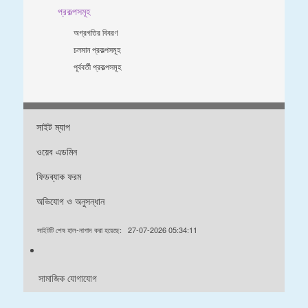
প্রকল্পসমূহ
অগ্রগতির বিবরণ
চলমান প্রকল্পসমূহ
পূর্ববর্তী প্রকল্পসমূহ
সাইট ম্যাপ
ওয়েব এডমিন
ফিডব্যাক ফরম
অভিযোগ ও অনুসন্ধান
সাইটটি শেষ হাল-নাগাদ করা হয়েছে:
27-07-2026 05:34:11
সামাজিক যোগাযোগ
ডিজাইন & ডেভেলপড বাইঃ এফএলআইটিঃ ০১৮৭২৭৮৮৫৯২ / ০১৭২৯৭২৪২৩২