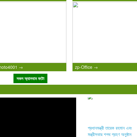
hoto4001 →
zp-Office →
সকল অ্যালবাম ফটো
প্রধানমন্ত্রী তারেক রহমান এবং
মন্ত্রীসভার শপথ গ্রহণ অনুষ্ঠান