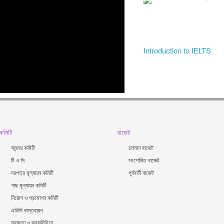
Introduction to IELTS
কমিটি
বাজেট
সমন্ময় কমিটি
চলমান বাজেট
টি ও সি
সংশোধিত বাজেট
দরপত্র মূল্যায়ন কমিটি
পূর্ববর্তী বাজেট
গাছ মূল্যায়ন কমিটি
নিয়োগ ও প্রমোশন কমিটি
এডিপি বাস্তবায়ন
স্বচ্ছতা ও জবাবদিহিতা