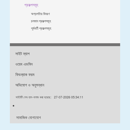
প্রকল্পসমূহ
অগ্রগতির বিবরণ
চলমান প্রকল্পসমূহ
পূর্ববর্তী প্রকল্পসমূহ
সাইট ম্যাপ
ওয়েব এডমিন
ফিডব্যাক ফরম
অভিযোগ ও অনুসন্ধান
সাইটটি শেষ হাল-নাগাদ করা হয়েছে:
27-07-2026 05:34:11
সামাজিক যোগাযোগ
ডিজাইন & ডেভেলপড বাইঃ এফএলআইটিঃ ০১৮৭২৭৮৮৫৯২ / ০১৭২৯৭২৪২৩২