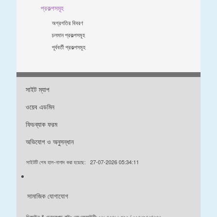
প্রকল্পসমূহ
অগ্রগতির বিবরণ
চলমান প্রকল্পসমূহ
পূর্ববর্তী প্রকল্পসমূহ
সাইট ম্যাপ
ওয়েব এডমিন
ফিডব্যাক ফরম
অভিযোগ ও অনুসন্ধান
সাইটটি শেষ হাল-নাগাদ করা হয়েছে:
27-07-2026 05:34:11
সামাজিক যোগাযোগ
ডিজাইন & ডেভেলপড বাইঃ এফএলআইটিঃ ০১৮৭২৭৮৮৫৯২ / ০১৭২৯৭২৪২৩২