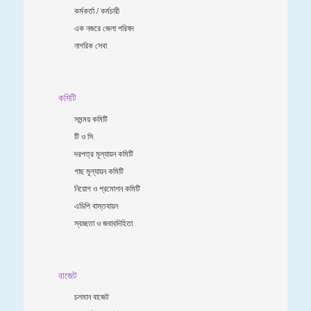
কর্মকর্তা / কর্মচারী
এক নজরে জেলা পরিষদ
নাগরিক সেবা
কমিটি
সমন্ময় কমিটি
টি ও সি
দরপত্র মূল্যায়ন কমিটি
গাছ মূল্যায়ন কমিটি
নিয়োগ ও প্রমোশন কমিটি
এডিপি বাস্তবায়ন
স্বচ্ছতা ও জবাবদিহিতা
বাজেট
চলমান বাজেট