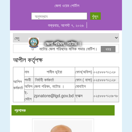
জেলা ওয়েব পোর্টাল
শুক্রবার, আগস্ট ৭, ২০২৬
জেলা পরিষদ, নাটোর ।
নাটোর জেলা পরিষদের মাসিক সভার নোটিশ।
ঠিকাদারী তালিকা
খবর
আপীল কর্তৃপক্ষ
নাম
শামীম ভূইয়া
ফোন(অফিস)
০২৫৮৮৮৭২১২৮
পদবী
নির্বাহী কর্মকর্তা
ফোন ( বাসা)
০২৫৮৮৮৭২১২৮
আপিল
অফিস
জেলা পরিষদ, নাটোর ।
মোবাইল
কর্মকর্তা
ই-
zpnatore@lgd.gov.bd
ফ্যাক্স
০২৫৮৮৮৭২৩৮৭৮
মেইল
প্রশাসক