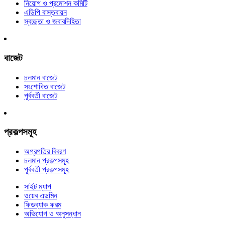
নিয়োগ ও প্রমোশন কমিটি
এডিপি বাস্তবায়ন
স্বচ্ছতা ও জবাবদিহিতা
বাজেট
চলমান বাজেট
সংশোধিত বাজেট
পূর্ববর্তী বাজেট
প্রকল্পসমূহ
অগ্রগতির বিবরণ
চলমান প্রকল্পসমূহ
পূর্ববর্তী প্রকল্পসমূহ
সাইট ম্যাপ
ওয়েব এডমিন
ফিডব্যাক ফরম
অভিযোগ ও অনুসন্ধান