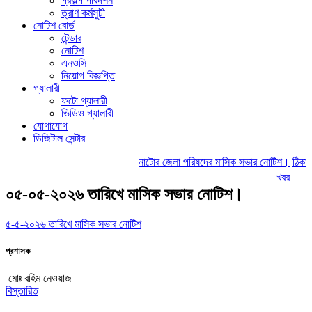
প্রকল্প পরিদর্শন
ত্রাণ কর্মসুচী
নোটিশ বোর্ড
টেন্ডার
নোটিশ
এনওসি
নিয়োগ বিজ্ঞপ্তি
গ্যালারী
ফটো গ্যালারী
ভিডিও গ্যালারী
যোগাযোগ
ডিজিটাল সেন্টার
নাটোর জেলা পরিষদের মাসিক সভার নোটিশ।
ঠিকাদার
খবর
০৫-০৫-২০২৬ তারিখে মাসিক সভার নোটিশ।
৫-৫-২০২৬ তারিখে মাসিক সভার নোটিশ
প্রশাসক
মোঃ রহিম নেওয়াজ
বিস্তারিত