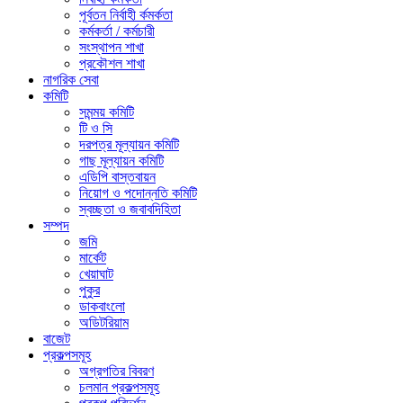
পূর্বতন নির্বাহী র্কমর্কতা
কর্মকর্তা / কর্মচারী
সংস্থাপন শাখা
প্রকৌশল শাখা
নাগরিক সেবা
কমিটি
সমন্ময় কমিটি
টি ও সি
দরপত্র মূল্যায়ন কমিটি
গাছ মূল্যায়ন কমিটি
এডিপি বাস্তবায়ন
নিয়োগ ও পদোন্নতি কমিটি
স্বচ্ছতা ও জবাবদিহিতা
সম্পদ
জমি
মার্কেট
খেয়াঘাট
পুকুর
ডাকবাংলো
অডিটরিয়াম
বাজেট
প্রকল্পসমূহ
অগ্রগতির বিবরণ
চলমান প্রকল্পসমূহ